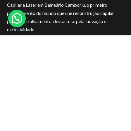
Capilar a Laser em
Balneário Camboriú
, o primeiro
procedimento do mundo que une reconstrução capilar
profunda e alisamento, destaca-se pela inovação e
exclusividade.
Novidades
Cabeleireiros em Balneário Camboriú
Salão de beleza Balneário Camboriú perto de mim
Salão de Beleza Balneário Camboriú dentro de 400 m
Salão de beleza em Camboriú
Salão de beleza Balneário Camboriú avenida Brasil
Salão Beleza Balneário Camboriú
Salão de Beleza em Balneário Camboriú
Melhor salão de beleza em Balneário Camboriú