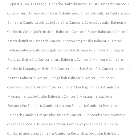
Bioplastia Capilar a Laser Balneário Camboriú
Botox Capilar Balneário Camboriú
Cabeleireiro Balneário Camboriú
Cabelereiro Balneário Camboriú
Cauterização
Balneário Camboriú
coloração Balneário Camboriú
Coloração capilar Balneário
Camboriú
Coloração Profissional Balneário Camboriú
Escova Balneário Camboriú
escova definitiva Balneário Camboriú
escova progressiva Balneário Camboriú
Fechamento das cutículas capilares para fios Balneário Camboriú
Hidratação
Profunda Balneário Camboriú
loira Balneário Camboriú
Manicure Balneário
Camboriú
Maquiagem Balneário Camboriú
mechas Balneário Camboriú
Mechas
e Luzes Balneário Camboriú
Mega hair Balneário Camboriú
Melhores
cabeleireiros em Balneário Camboriú
Microblanding Balneário Camboriú
Micropigmentação Capilar Balneário Camboriú
Micropigmentação de
Sobrancelha Balneário Camboriú
morena Balneário Camboriú
Pedicure
Balneário Camboriú
Penteado Balneário Camboriú
Penteados para eventos e
ocasiões especiais Balneário Camboriú
Penteados para Festas Balneário
Camboriú
queratina Balneário Camboriú
Reconstrução Capilar Balneário