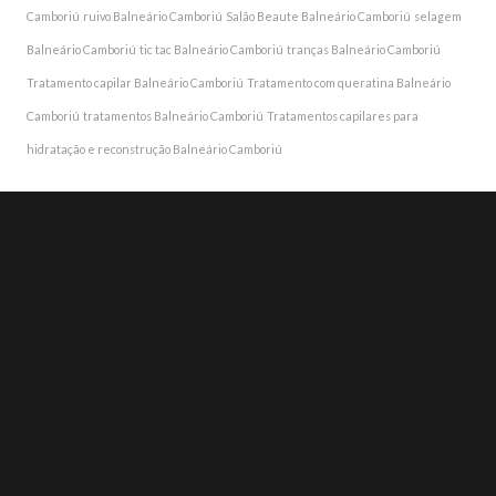
Camboriú
ruivo Balneário Camboriú
Salão Beaute Balneário Camboriú
selagem
Balneário Camboriú
tic tac Balneário Camboriú
tranças Balneário Camboriú
Tratamento capilar Balneário Camboriú
Tratamento com queratina Balneário
Camboriú
tratamentos Balneário Camboriú
Tratamentos capilares para
hidratação e reconstrução Balneário Camboriú