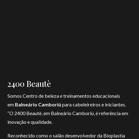
2400 Beautè
Somos Centro de beleza e treinamentos educacionais
em
Balneário Camboriú
para cabeleireiros e iniciantes.
“O 2400 Beautè, em Balneário Camboriú, é referência em
Olá para falar com a 2400 beautè, basta
inovação e qualidade.
enviar esta mensagem que em breve
vamos retornar. יהוה
Reconhecido como o salão desenvolvedor da Bioplastia