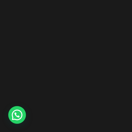
Olá para falar com a 2400 beautè, basta
enviar esta mensagem que em breve
vamos retornar. יהוה
Abrir bate-papo