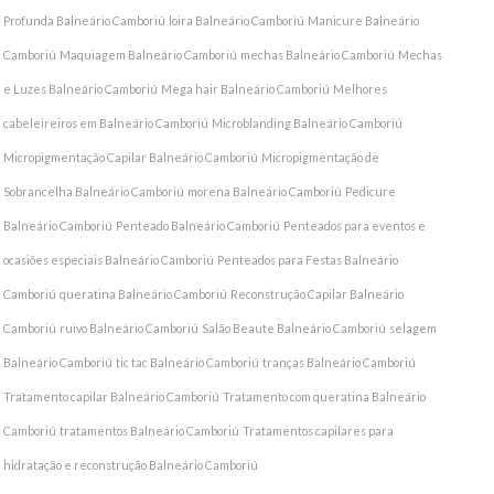
Profunda Balneário Camboriú
loira Balneário Camboriú
Manicure Balneário
Camboriú
Maquiagem Balneário Camboriú
mechas Balneário Camboriú
Mechas
e Luzes Balneário Camboriú
Mega hair Balneário Camboriú
Melhores
cabeleireiros em Balneário Camboriú
Microblanding Balneário Camboriú
Micropigmentação Capilar Balneário Camboriú
Micropigmentação de
Sobrancelha Balneário Camboriú
morena Balneário Camboriú
Pedicure
Balneário Camboriú
Penteado Balneário Camboriú
Penteados para eventos e
ocasiões especiais Balneário Camboriú
Penteados para Festas Balneário
Camboriú
queratina Balneário Camboriú
Reconstrução Capilar Balneário
Camboriú
ruivo Balneário Camboriú
Salão Beaute Balneário Camboriú
selagem
Balneário Camboriú
tic tac Balneário Camboriú
tranças Balneário Camboriú
Tratamento capilar Balneário Camboriú
Tratamento com queratina Balneário
Camboriú
tratamentos Balneário Camboriú
Tratamentos capilares para
hidratação e reconstrução Balneário Camboriú