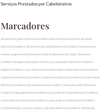
Serviços Prestados por Cabeleireiros
Marcadores
Alisamento Capilar Balneário Camboriú
Alisamento permanente do cabelo
Balneário Camboriú
Alisamentos de cabelo Balneário Camboriú
Alisamentos e
escovas progressivas Balneário Camboriú
Alongamento Capilar Balneário
Camboriú
Alongamento capilar com técnicas avançadas Balneário Camboriú
Bioplastia Capilar a Laser Balneário Camboriú
Botox Capilar Balneário Camboriú
Cabeleireiro Balneário Camboriú
Cabelereiro Balneário Camboriú
Cauterização
Balneário Camboriú
coloração Balneário Camboriú
Coloração capilar Balneário
Camboriú
Coloração Profissional Balneário Camboriú
Escova Balneário Camboriú
escova definitiva Balneário Camboriú
escova progressiva Balneário Camboriú
Fechamento das cutículas capilares para fios Balneário Camboriú
Hidratação