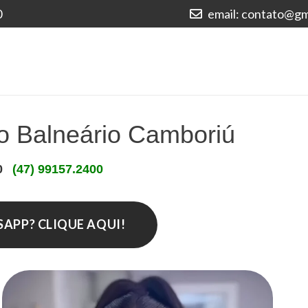
0
email: contato@gm
o Balneário Camboriú
0
(47) 99157.2400
PP? CLIQUE AQUI!